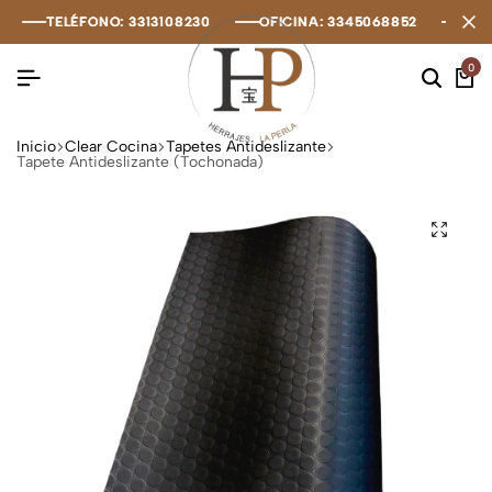
TELÉFONO: 3313108230
TELÉFONO: 3313108230
TELÉFONO: 3313108230
OFICINA: 3345068852
OFICINA: 3345068852
OFICINA: 3345068852
OFIC
OFIC
OFIC
0
Inicio
Clear Cocina
Tapetes Antideslizante
Tapete Antideslizante (Tochonada)