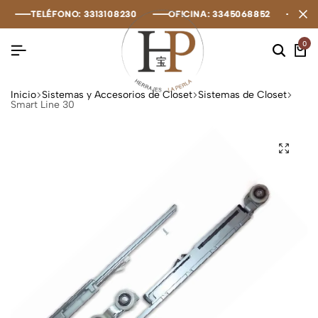
TELÉFONO: 3313108230
TELÉFONO: 3313108230
TELÉFONO: 3313108230
OFICINA: 3345068852
OFICINA: 3345068852
OFICINA: 3345068852
OFIC
OFIC
OFIC
0
Inicio
Sistemas y Accesorios de Closet
Sistemas de Closet
Smart Line 30