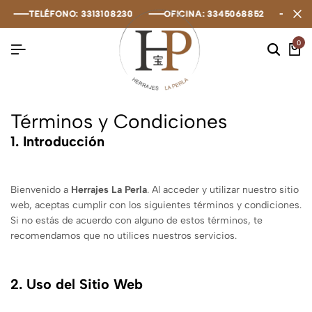
TELÉFONO: 3313108230
TELÉFONO: 3313108230
TELÉFONO: 3313108230
OFICINA: 3345068852
OFICINA: 3345068852
OFICINA: 3345068852
OFI
OFI
OFI
0
Términos y Condiciones
1. Introducción
Bienvenido a
Herrajes La Perla
. Al acceder y utilizar nuestro sitio
web, aceptas cumplir con los siguientes términos y condiciones.
Si no estás de acuerdo con alguno de estos términos, te
recomendamos que no utilices nuestros servicios.
2. Uso del Sitio Web