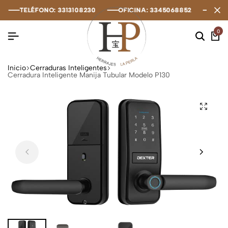
TELÉFONO: 3313108230
TELÉFONO: 3313108230
TELÉFONO: 3313108230
OFICINA: 3345068852
OFICINA: 3345068852
OFICINA: 3345068852
OFIC
OFIC
OFIC
0
Inicio
Cerraduras Inteligentes
Cerradura Inteligente Manija Tubular Modelo P130