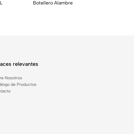
L
Botellero Alambre
Cu
laces relevantes
re Nosotros
álogo de Productos
tacto