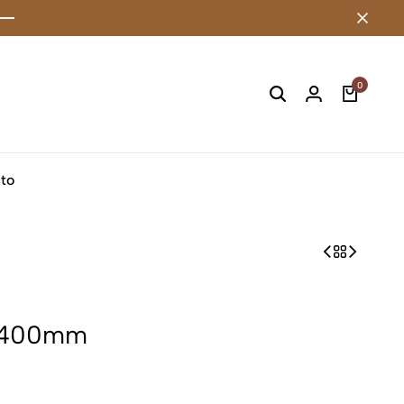
0
to
o 400mm