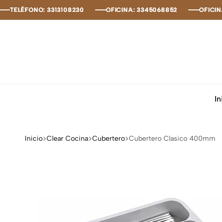
TELÉFONO: 3313108230
TELÉFONO: 3313108230
TELÉFONO: 3313108230
TELÉFONO: 3313108230
OFICINA: 3345068852
OFICINA: 3345068852
OFICINA: 3345068852
OFICINA: 3345068852
OFICINA:
OFICINA:
OFICINA:
OFICINA:
In
Inicio
Clear Cocina
Cubertero
Cubertero Clasico 400mm