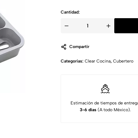
muebles,
cocinas,
Cantidad:
closet.
Compartir
Categorias:
Clear Cocina
,
Cubertero
Estimación de tiempos de entreg
3-6 días
(A todo México).